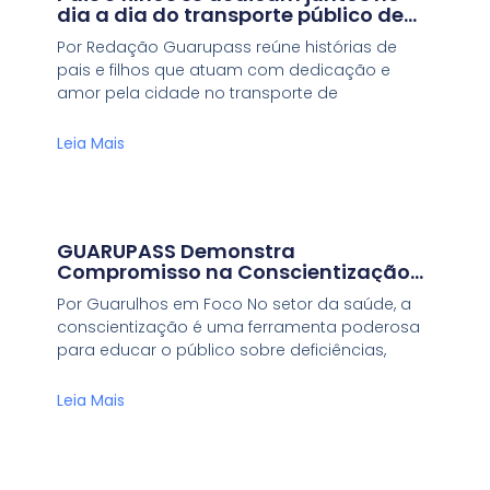
dia a dia do transporte público de
Guarulhos
Por Redação Guarupass reúne histórias de
pais e filhos que atuam com dedicação e
amor pela cidade no transporte de
Leia Mais
GUARUPASS Demonstra
Compromisso na Conscientização
em Saúde com o Lançamento das
Por Guarulhos em Foco No setor da saúde, a
Campanhas Agosto Dourado e
conscientização é uma ferramenta poderosa
Agosto Laranja.
para educar o público sobre deficiências,
Leia Mais