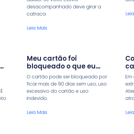
não estiver
desacompanhado deve girar a
acompanhado?
Lei
catraca
Leia Mais
Meu cartão foi
Co
ção
bloqueado o que eu
ca
que
faço?
Ún
O cartão pode ser bloqueado por
Em 
ficar mais de 90 dias sem uso, uso
ext
 É
excessivo do cartão e uso
Ate
nto
indevido.
atr
Leia Mais
Lei