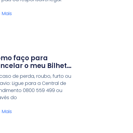
a Mais
mo faço para
ncelar o meu Bilhete
ico?
caso de perda, roubo, furto ou
ravio: Ligue para a Central de
ndimento 0800 559 499 ou
avés do
a Mais