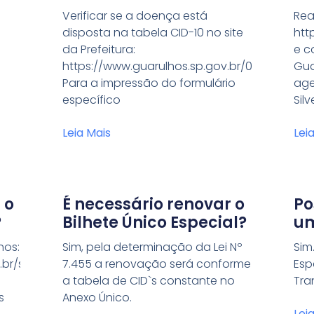
Es
Verificar se a doença está
Rea
disposta na tabela CID-10 no site
htt
da Prefeitura:
e c
https://www.guarulhos.sp.gov.br/06_prefeitur
Gua
Para a impressão do formulário
age
específico
Silv
Leia Mais
Lei
 o
É necessário renovar o
Po
?
Bilhete Único Especial?
um
hos:
Sim, pela determinação da Lei Nº
Sim
r/sites/default/files/file/arquivos/33810decr.pdf)
7.455 a renovação será conforme
Esp
a tabela de CID`s constante no
Tra
s
Anexo Único.
Lei