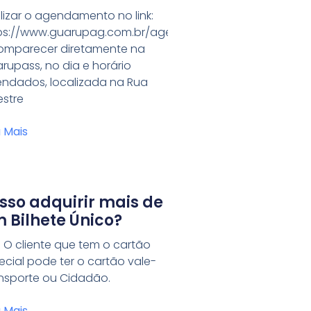
pecial?
lizar o agendamento no link:
ps://www.guarupag.com.br/agendas/formulario/2
omparecer diretamente na
a/leis/leis_download/07455lei.pdf
rupass, no dia e horário
ndados, localizada na Rua
estre
a Mais
sso adquirir mais de
 Bilhete Único?
. O cliente que tem o cartão
ecial pode ter o cartão vale-
nsporte ou Cidadão.
a Mais