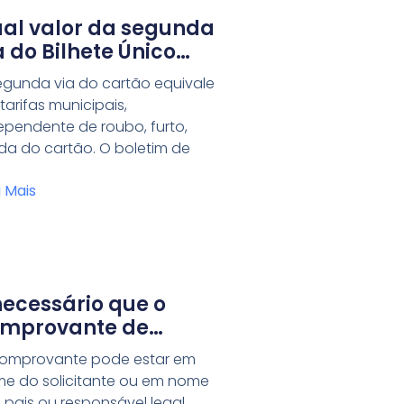
al valor da segunda
a do Bilhete Único
pecial?
egunda via do cartão equivale
 tarifas municipais,
ependente de roubo, furto,
da do cartão. O boletim de
a Mais
necessário que o
mprovante de
sidência esteja em
omprovante pode estar em
me do solicitante do
e do solicitante ou em nome
rtão?
 pais ou responsável legal.