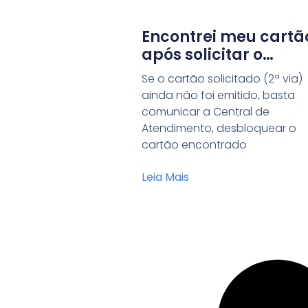
Encontrei meu cartã
após solicitar o
cancelamento por
Se o cartão solicitado (2ª via)
perda. Posso voltar 
ainda não foi emitido, basta
utilizá-lo?
comunicar a Central de
Atendimento, desbloquear o
cartão encontrado
Leia Mais