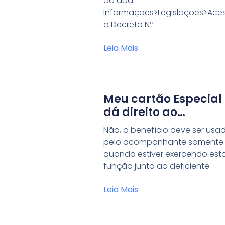
da aba
Informações>Legislações>Ace
o Decreto Nº
Leia Mais
Meu cartão Especial
dá direito ao
acompanhante usá-
Não, o benefício deve ser usa
sem mim?
pelo acompanhante somente
quando estiver exercendo est
função junto ao deficiente.
Leia Mais