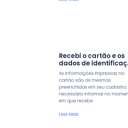
Recebi o cartão e os
dados de identifica
estão incorretos. O 
As informações impressas no
devo fazer?
cartão são as mesmas
preenchidas em seu cadastro.
necessário informar no mome
em que recebe
Leia Mais