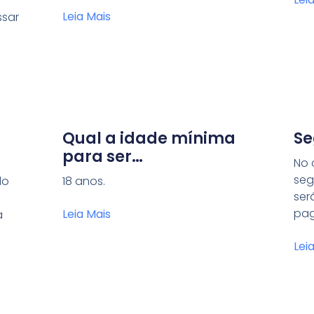
Leia Mais
ssar
Qual a idade mínima
Se
para ser
No 
lo
acompanhante da
seg
do
18 anos.
Pessoa com
ser
Deficiência?
pag
Leia Mais
a
Lei