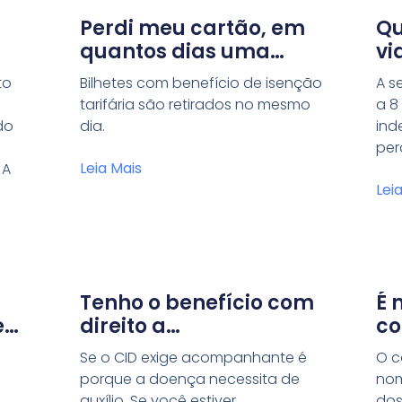
Perdi meu cartão, em
Qu
quantos dias uma
vi
segunda via ficará
Es
to
Bilhetes com benefício de isenção
A s
pronta?
tarifária são retirados no mesmo
a 8
do
dia.
ind
per
Leia Mais
 A
Lei
Tenho o benefício com
É 
e
direito a
co
acompanhante.
re
Se o CID exige acompanhante é
O c
Preciso girar a catraca
no
porque a doença necessita de
nom
duas vezes quando
ca
auxílio. Se você estiver
dos