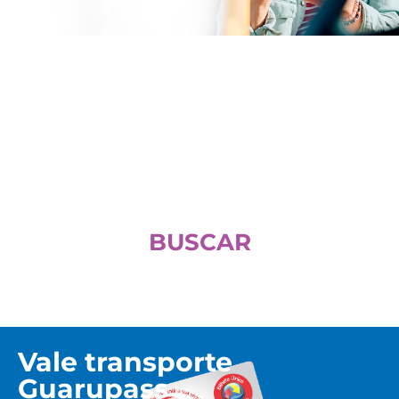
Linhas e Horários
Informe a linha, verifique os horários e, se quiser,
trace sua rota
BUSCAR
Vale transporte
Guarupass