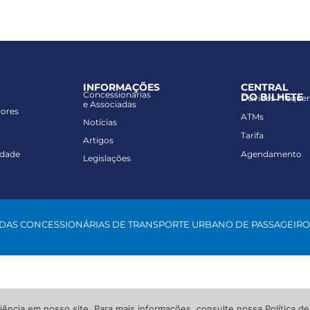
INFORMAÇÕES
CENTRAL
Concessionárias
DO BILHETE
Dúvidas Freque
e Associadas
lores
ATMs
Notícias
Tarifa
Artigos
idade
Agendamento
Legislações
 DAS CONCESSIONÁRIAS DE TRANSPORTE URBANO DE PASSAGEIRO
iência em nosso site. Para mais informações, consulte nossa Política de