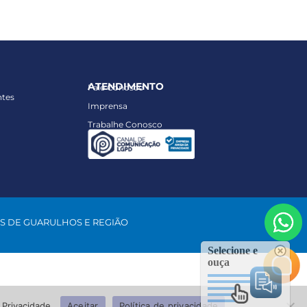
ATENDIMENTO
Fale Conosco
ntes
Imprensa
Trabalhe Conosco
S DE GUARULHOS E REGIÃO
Selecione e
ouça
 Privacidade.
Aceitar
Política de privacidade