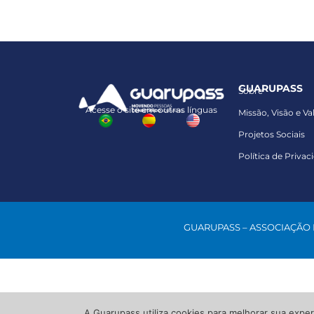
GUARUPASS
Sobre
Acesse o site em outras línguas
Missão, Visão e Va
Projetos Sociais
Política de Privac
GUARUPASS – ASSOCIAÇÃO
A Guarupass utiliza cookies para melhorar sua exper