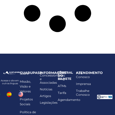
GUARUPASS
INFORMAÇÕES
CENTRAL
ATENDIMENTO
Fale
Sobre
Concessionárias
DO
Conosco
BILHETE
e
FAQ
Acesse o site em
Missão,
Associadas
Imprensa
outras línguas
ATMs
Visão e
Notícias
Trabalhe
Valores
Tarifa
Conosco
Artigos
Projetos
Agendamento
Legislações
Sociais
Política de