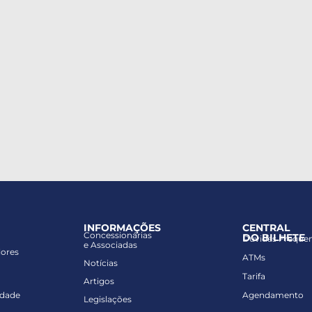
INFORMAÇÕES
CENTRAL
Concessionárias
DO BILHETE
Dúvidas Freque
e Associadas
lores
ATMs
Notícias
Tarifa
Artigos
idade
Agendamento
Legislações