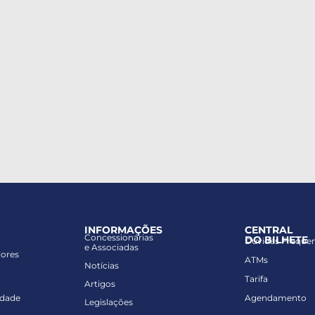
INFORMAÇÕES
CENTRAL
Concessionárias
DO BILHETE
Dúvidas Freque
e Associadas
lores
ATMs
Notícias
Tarifa
Artigos
idade
Agendamento
Legislações