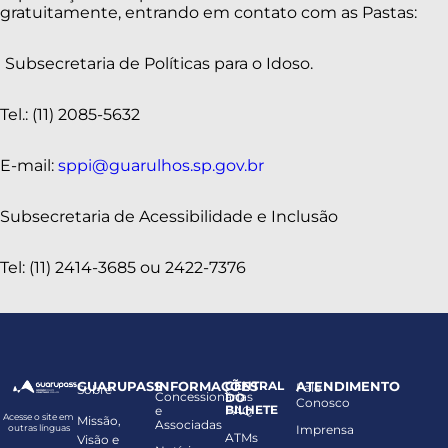
gratuitamente, entrando em contato com as Pastas:
Subsecretaria de Políticas para o Idoso.
Tel.: (11) 2085-5632
E-mail:
sppi@guarulhos.sp.gov.br
Subsecretaria de Acessibilidade e Inclusão
Tel: (11) 2414-3685 ou 2422-7376
GUARUPASS
INFORMAÇÕES
CENTRAL
ATENDIMENTO
Fale
Sobre
Concessionárias
DO
Conosco
BILHETE
e
FAQ
Acesse o site em
Missão,
Associadas
Imprensa
outras línguas
ATMs
Visão e