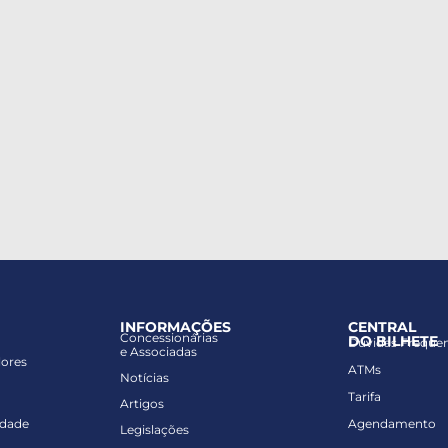
INFORMAÇÕES
CENTRAL
Concessionárias
DO BILHETE
Dúvidas Freque
e Associadas
lores
ATMs
Notícias
Tarifa
Artigos
idade
Agendamento
Legislações