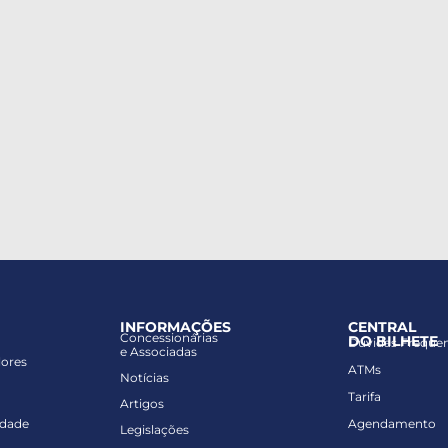
INFORMAÇÕES
CENTRAL
Concessionárias
DO BILHETE
Dúvidas Freque
e Associadas
lores
ATMs
Notícias
Tarifa
Artigos
idade
Agendamento
Legislações