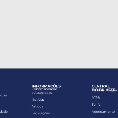
INFORMAÇÕES
CENTRAL
Concessionárias
DO BILHETE
Dúvidas Freque
e Associadas
lores
ATMs
Notícias
Tarifa
Artigos
idade
Agendamento
Legislações