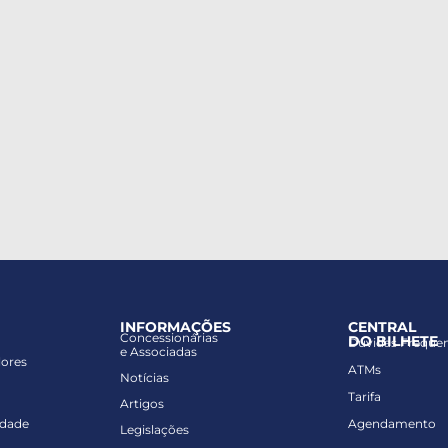
INFORMAÇÕES
CENTRAL
Concessionárias
DO BILHETE
Dúvidas Freque
e Associadas
lores
ATMs
Notícias
Tarifa
Artigos
idade
Agendamento
Legislações