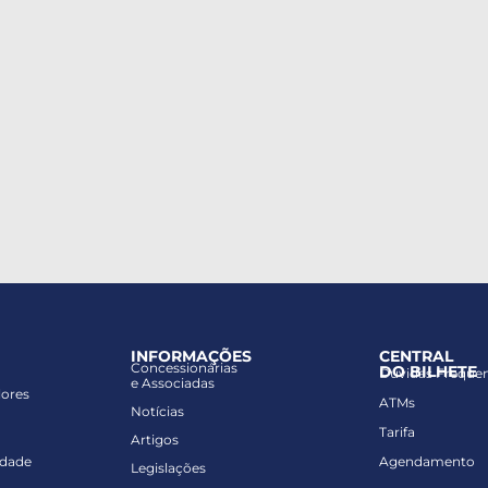
INFORMAÇÕES
CENTRAL
Concessionárias
DO BILHETE
Dúvidas Freque
e Associadas
lores
ATMs
Notícias
Tarifa
Artigos
idade
Agendamento
Legislações