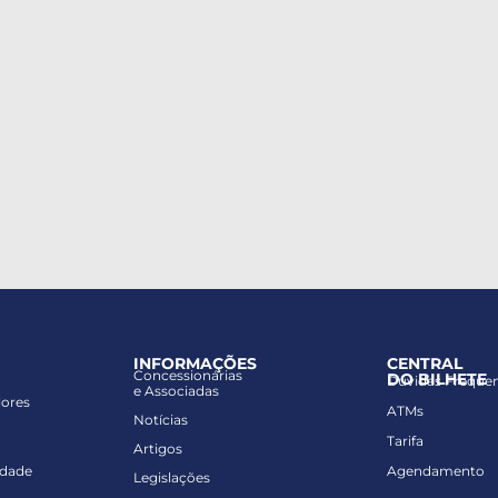
INFORMAÇÕES
CENTRAL
Concessionárias
DO BILHETE
Dúvidas Freque
e Associadas
lores
ATMs
Notícias
Tarifa
Artigos
idade
Agendamento
Legislações