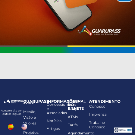
GUARUPASS
INFORMAÇÕES
CENTRAL
ATENDIMENTO
Fale
Sobre
Concessionárias
DO
Conosco
BILHETE
e
FAQ
Acesse o site em
Missão,
Associadas
Imprensa
outras línguas
ATMs
Visão e
Notícias
Trabalhe
Valores
Tarifa
Conosco
Artigos
Projetos
Agendamento