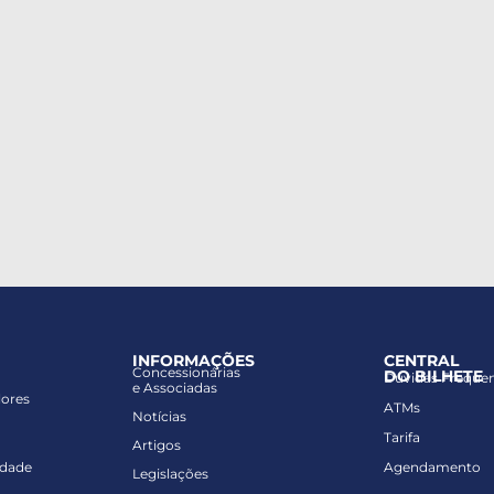
INFORMAÇÕES
CENTRAL
Concessionárias
DO BILHETE
Dúvidas Freque
e Associadas
lores
ATMs
Notícias
Tarifa
Artigos
idade
Agendamento
Legislações