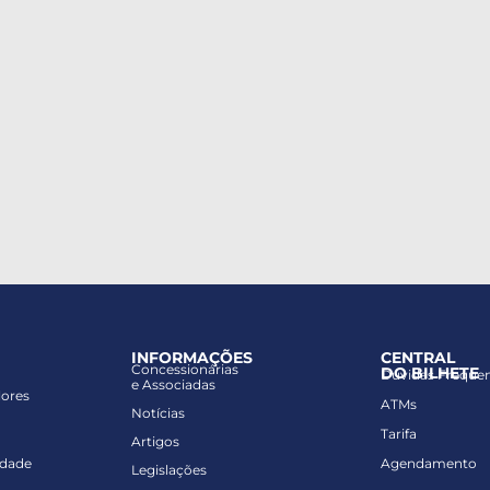
INFORMAÇÕES
CENTRAL
Concessionárias
DO BILHETE
Dúvidas Freque
e Associadas
lores
ATMs
Notícias
Tarifa
Artigos
idade
Agendamento
Legislações