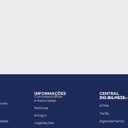
INFORMAÇÕES
CENTRAL
Concessionárias
DO BILHETE
Dúvidas Freque
e Associadas
lores
ATMs
Notícias
Tarifa
Artigos
idade
Agendamento
Legislações