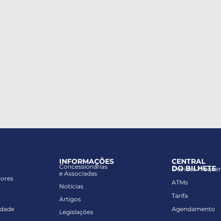
INFORMAÇÕES
CENTRAL
Concessionárias
DO BILHETE
Dúvidas Freque
e Associadas
lores
ATMs
Notícias
Tarifa
Artigos
idade
Agendamento
Legislações