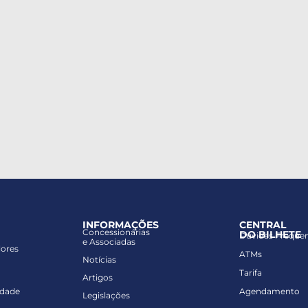
INFORMAÇÕES
CENTRAL
Concessionárias
DO BILHETE
Dúvidas Freque
e Associadas
lores
ATMs
Notícias
Tarifa
Artigos
idade
Agendamento
Legislações