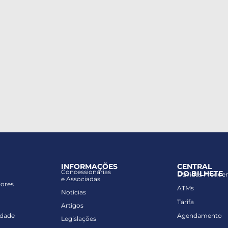
INFORMAÇÕES
CENTRAL
Concessionárias
DO BILHETE
Dúvidas Freque
e Associadas
lores
ATMs
Notícias
Tarifa
Artigos
idade
Agendamento
Legislações